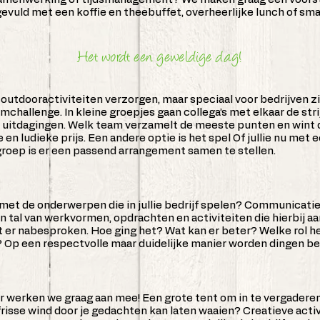
gevuld met een koffie en theebuffet, overheerlijke lunch of sm
Het wordt een geweldige dag!
i outdooractiviteiten verzorgen, maar speciaal voor bedrijven z
mchallenge. In kleine groepjes gaan collega’s met elkaar de strij
 uitdagingen. Welk team verzamelt de meeste punten en wint d
 en ludieke prijs. Een andere optie is het spel Of jullie nu met 
 groep is er een passend arrangement samen te stellen.
met de onderwerpen die in jullie bedrijf spelen? Communicati
tal van werkvormen, opdrachten en activiteiten die hierbij aan
 er nabesproken. Hoe ging het? Wat kan er beter? Welke rol heb
’s? Op een respectvolle maar duidelijke manier worden dingen 
 werken we graag aan mee! Een grote tent om in te vergadere
risse wind door je gedachten kan laten waaien? Creatieve activit