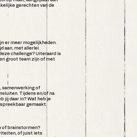
akelijke gerechten van de
ijn er meer mogelijkheden.
d aan, met allerlei
eze challenge? Uiteraard is
een groot team zijn of met
e, samenwerking of
sluiten. Tijdens en/of na
 jij daar in? Wat heb je
bespreekbaar gemaakt.
n of brainstormen?
eiten, of juist iets