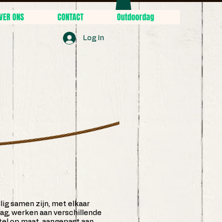
VER ONS
CONTACT
Outdoordag
Log In
lig samen zijn, met elkaar
lag, werken aan verschillende
el op maat, aangepast aan