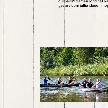
culinairs? Samen rond het ka
gesprek om jullie ideeën mog