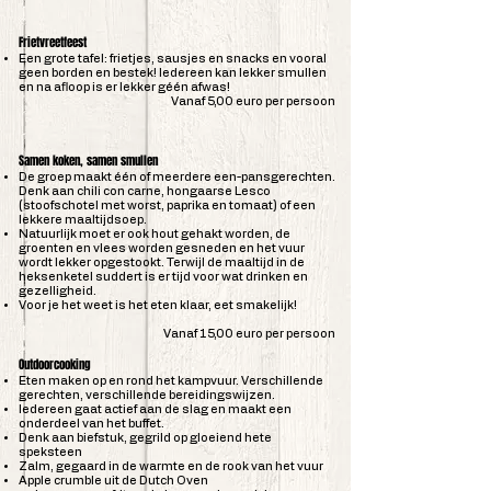
Frietvreetfeest
Een grote tafel: frietjes, sausjes en snacks en vooral
geen borden en bestek! Iedereen kan lekker smullen
en na afloop is er lekker géén afwas!
Vanaf 5,00 euro per persoon
Samen koken, samen smullen
De groep maakt één of meerdere een-pansgerechten.
Denk aan chili con carne, hongaarse Lesco
(stoofschotel met worst, paprika en tomaat) of een
lekkere maaltijdsoep.
Natuurlijk moet er ook hout gehakt worden, de
groenten en vlees worden gesneden en het vuur
wordt lekker opgestookt. Terwijl de maaltijd in de
heksenketel suddert is er tijd voor wat drinken en
gezelligheid.
Voor je het weet is het eten klaar, eet smakelijk!
Vanaf 15,00 euro per persoon
Outdoorcooking
Eten maken op en rond het kampvuur. Verschillende
gerechten, verschillende bereidingswijzen.
Iedereen gaat actief aan de slag en maakt een
onderdeel van het buffet.
Denk aan biefstuk, gegrild op gloeiend hete
speksteen
Zalm, gegaard in de warmte en de rook van het vuur
Apple crumble uit de Dutch Oven