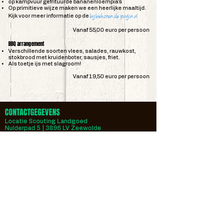
op kampvuur gefrituurde bananenloempia’s
Op primitieve wijze maken we een heerlijke maaltijd.
bijbehorende pagina
!
Kijk voor meer informatie op de
Vanaf 55,00 euro per persoon
BBQ arrangement
Verschillende soorten vlees, salades, rauwkost,
stokbrood met kruidenboter, sausjes, friet.
Als toetje ijs met slagroom!
Vanaf 19,50 euro per persoon
CONTACTGEGEVENS
Locatie Scouting Landgoed
Nulderpad 5 | 3896 LV Zeewolde
Postadres
Dravik 10 | 3892 BB Zeewolde
Email:
info@evenbuiten.com
Telefoon: 06 51 189 716
NAVIGATIE
Veel gestelde vragen
Eten en dri
nken
Algemene voorwaarden