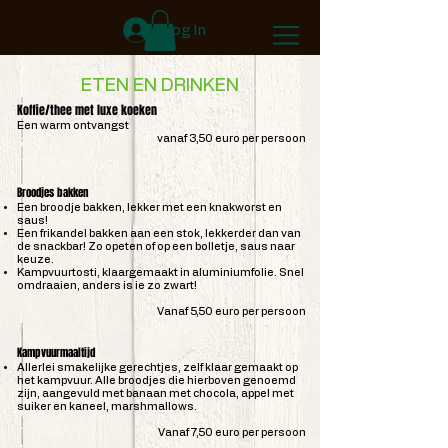
Log In
ETEN EN DRINKEN
Koffie/thee met luxe koeken
Een warm ontvangst
vanaf 3,50 euro per persoon
Broodjes bakken
Een broodje bakken, lekker met een knakworst en
saus!
Een frikandel bakken aan een stok, lekkerder dan van
de snackbar! Zo opeten of op een bolletje, saus naar
keuze.
Kampvuurtosti, klaargemaakt in aluminiumfolie. Snel
omdraaien, anders is ie zo zwart!
Vanaf 5,50 euro per persoon
Kampvuurmaaltijd
Allerlei smakelijke gerechtjes, zelf klaar gemaakt op
het kampvuur. Alle broodjes die hierboven genoemd
zijn, aangevuld met banaan met chocola, appel met
suiker en kaneel, marshmallows.
Vanaf 7,50 euro per persoon